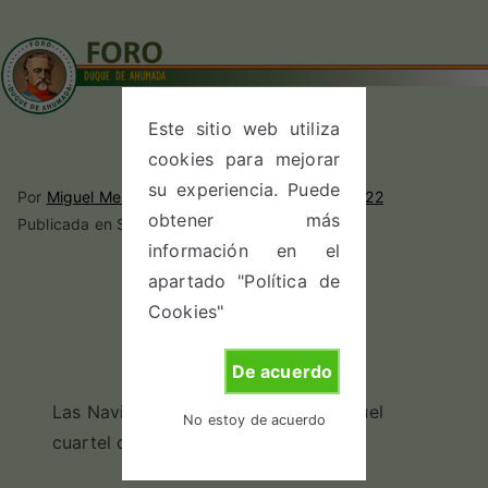
Saltar
al
contenido
Foro Duque
Este sitio web utiliza
En este sitio encontrarás
cookies para mejorar
información sobre el Foro
de
su experiencia. Puede
Duque de Ahumada y
Por
Miguel Merino
Publicado el
diciembre 23, 2022
obtener más
nuestras actividades
Publicada en Sin categoría
Ahumada
información en el
(Anónimo)
apartado "Política de
Cookies"
De acuerdo
Las Navidades, qué recuerdos en aquel
No estoy de acuerdo
cuartel de una aldea gallega…