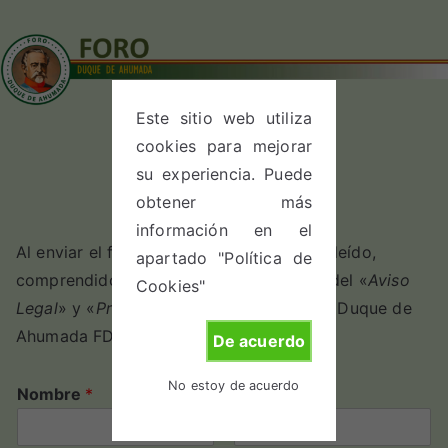
Saltar
al
contenido
Foro Duque
Este sitio web utiliza
En este sitio encontrarás
cookies para mejorar
información sobre el Foro
de
su experiencia. Puede
Duque de Ahumada y
obtener más
nuestras actividades
Ahumada
información en el
Al enviar el formulario significará que ha leído,
apartado "Política de
comprendido y que acepta los términos del «
Aviso
Cookies"
Legal
» y «
Protección de Datos
» del Foro Duque de
Ahumada FDA.
De acuerdo
No estoy de acuerdo
Nombre
*